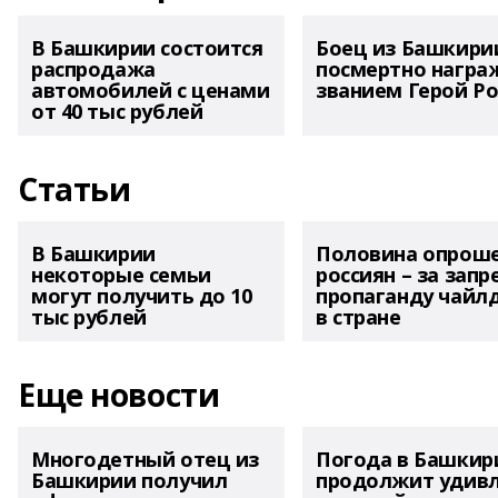
В Башкирии состоится
Боец из Башкири
распродажа
посмертно награ
автомобилей с ценами
званием Герой Ро
от 40 тыс рублей
Статьи
В Башкирии
Половина опрош
некоторые семьи
россиян – за запр
могут получить до 10
пропаганду чайл
тыс рублей
в стране
Еще новости
Многодетный отец из
Погода в Башкир
Башкирии получил
продолжит удив