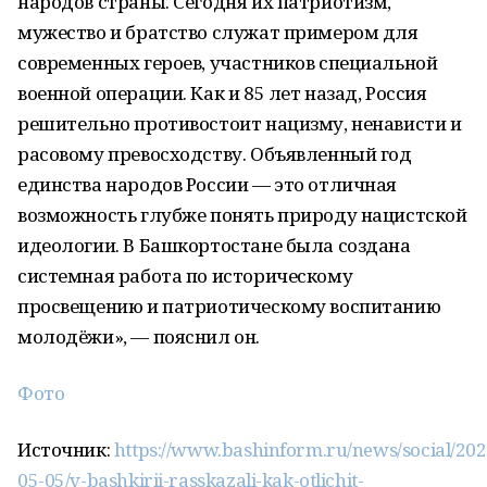
народов страны. Сегодня их патриотизм,
мужество и братство служат примером для
современных героев, участников специальной
военной операции. Как и 85 лет назад, Россия
решительно противостоит нацизму, ненависти и
расовому превосходству. Объявленный год
единства народов России — это отличная
возможность глубже понять природу нацистской
идеологии. В Башкортостане была создана
системная работа по историческому
просвещению и патриотическому воспитанию
молодёжи», — пояснил он.
Фото
Источник:
https://www.bashinform.ru/news/social/202
05-05/v-bashkirii-rasskazali-kak-otlichit-