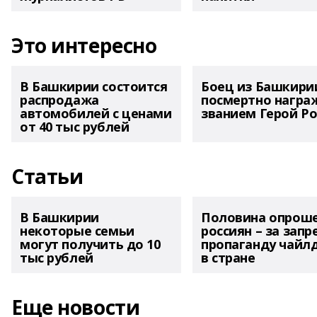
Это интересно
В Башкирии состоится
Боец из Башкири
распродажа
посмертно награ
автомобилей с ценами
званием Герой Ро
от 40 тыс рублей
Статьи
В Башкирии
Половина опрош
некоторые семьи
россиян – за запр
могут получить до 10
пропаганду чайл
тыс рублей
в стране
Еще новости