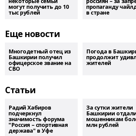
некоторые семьи
россиян – за запр
могут получить до 10
пропаганду чайл
тыс рублей
в стране
Еще новости
Многодетный отец из
Погода в Башкир
Башкирии получил
продолжит удив
офицерское звание на
жителей
СВО
Статьи
Радий Хабиров
За сутки жители
подчеркнул
Башкирии отдал
значимость форума
мошенникам боле
"Россия – спортивная
млн рублей
держава" в Уфе