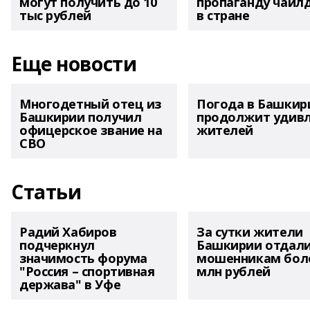
могут получить до 10
пропаганду чайл
тыс рублей
в стране
Еще новости
Многодетный отец из
Погода в Башкир
Башкирии получил
продолжит удив
офицерское звание на
жителей
СВО
Статьи
Радий Хабиров
За сутки жители
подчеркнул
Башкирии отдал
значимость форума
мошенникам боле
"Россия – спортивная
млн рублей
держава" в Уфе