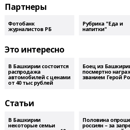
Партнеры
Фотобанк
Рубрика "Еда и
журналистов РБ
напитки"
Это интересно
В Башкирии состоится
Боец из Башкири
распродажа
посмертно награ
автомобилей с ценами
званием Герой Ро
от 40 тыс рублей
Статьи
В Башкирии
Половина опрош
некоторые семьи
россиян – за запр