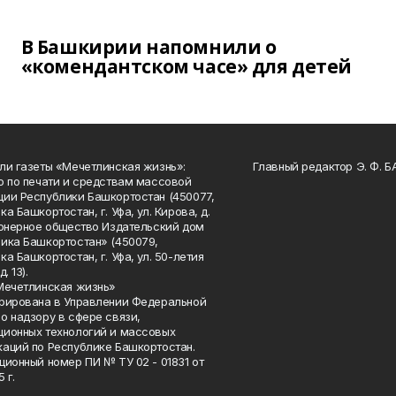
В Башкирии напомнили о
«комендантском часе» для детей
ли газеты «Мечетлинская жизнь»:
Главный редактор Э. Ф. 
о по печати и средствам массовой
ии Республики Башкортостан (450077,
а Башкортостан, г. Уфа, ул. Кирова, д.
ионерное общество Издательский дом
ика Башкортостан» (450079,
а Башкортостан, г. Уфа, ул. 50-летия
. 13).
Мечетлинская жизнь»
рирована в Управлении Федеральной
о надзору в сфере связи,
ионных технологий и массовых
аций по Республике Башкортостан.
ционный номер ПИ № ТУ 02 - 01831 от
 г.