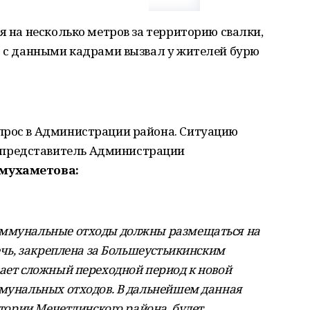
я на несколько метров за территорию свалки,
т с данными кадрами вызвал у жителей бурю
прос в Администрации района. Ситуацию
представитель Администрации
мухаметова:
оммунальные отходы должны размещаться на
речь, закреплена за Большеустьикинским
вает сложный переходной период к новой
ммунальных отходов. В дальнейшем данная
итории Мечетлинского района, будет