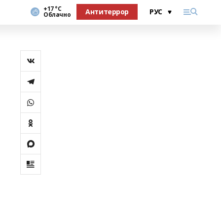
+17 °С
Антитеррор
Облачно