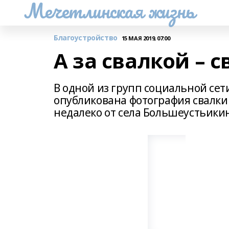
Мечетлинская жизнь
Благоустройство
15 МАЯ 2019, 07:00
А за свалкой – с
В одной из групп социальной се
опубликована фотография свалки
недалеко от села Большеустьикин