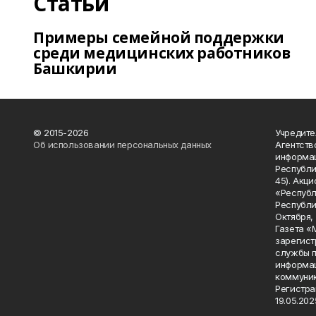
Статьи
Примеры семейной поддержки
среди медицинских работников
Башкирии
© 2015-2026
Учредите
Об использовании персональных данных
Агентств
информац
Республик
45). Акц
«Республ
Республик
Октября, д
Газета «
зарегист
службы п
информац
коммуник
Регистра
19.05.2025