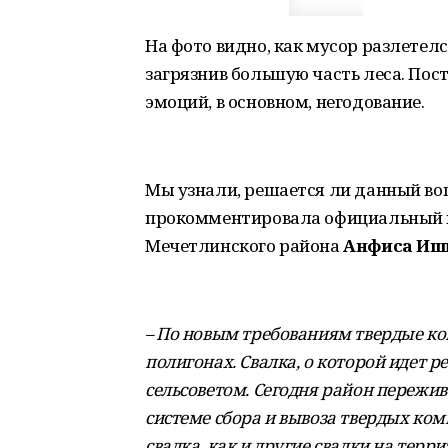
На фото видно, как мусор разлетелс
загрязнив большую часть леса. Пос
эмоций, в основном, негодование.
Мы узнали, решается ли данный во
прокомментировала официальный 
Мечетлинского района
Анфиса Иш
– По новым требованиям твердые к
полигонах. Свалка, о которой идет 
сельсоветом. Сегодня район пережи
системе сбора и вывоза твердых ко
свалка, как и другие свалки на терр