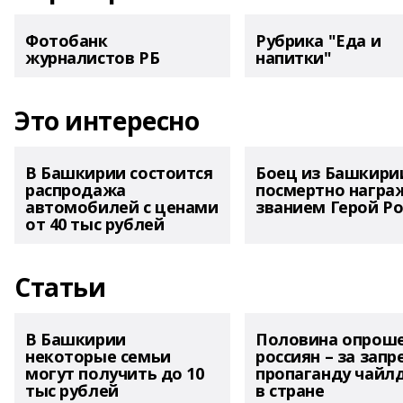
Фотобанк
Рубрика "Еда и
журналистов РБ
напитки"
Это интересно
В Башкирии состоится
Боец из Башкири
распродажа
посмертно награ
автомобилей с ценами
званием Герой Ро
от 40 тыс рублей
Статьи
В Башкирии
Половина опрош
некоторые семьи
россиян – за запр
могут получить до 10
пропаганду чайл
тыс рублей
в стране