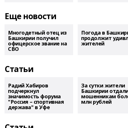
Еще новости
Многодетный отец из
Погода в Башкир
Башкирии получил
продолжит удив
офицерское звание на
жителей
СВО
Статьи
Радий Хабиров
За сутки жители
подчеркнул
Башкирии отдал
значимость форума
мошенникам боле
"Россия – спортивная
млн рублей
держава" в Уфе
Статьи