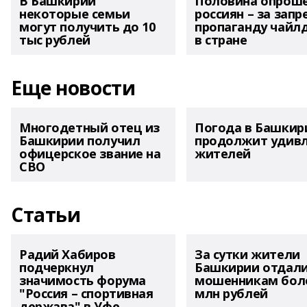
В Башкирии
Половина опрош
некоторые семьи
россиян – за запр
могут получить до 10
пропаганду чайл
тыс рублей
в стране
Еще новости
Многодетный отец из
Погода в Башкир
Башкирии получил
продолжит удив
офицерское звание на
жителей
СВО
Статьи
Радий Хабиров
За сутки жители
подчеркнул
Башкирии отдал
значимость форума
мошенникам боле
"Россия – спортивная
млн рублей
держава" в Уфе