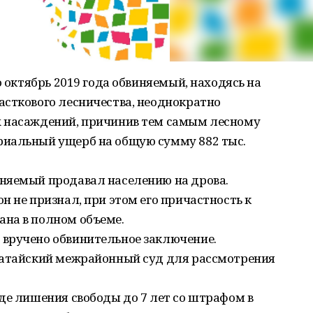
о октябрь 2019 года обвиняемый, находясь на
асткового лесничества, неоднократно
х насаждений, причинив тем самым лесному
риальный ущерб на общую сумму 882 тыс.
няемый продавал населению на дрова.
н не признал, при этом его причастность к
на в полном объеме.
вручено обвинительное заключение.
катайский межрайонный суд для рассмотрения
де лишения свободы до 7 лет со штрафом в