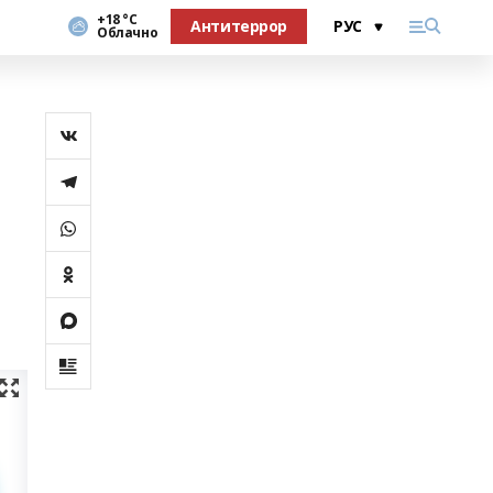
+18 °С
Антитеррор
Облачно