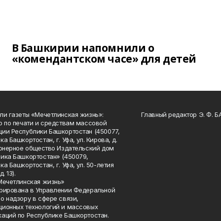
В Башкирии напомнили о
«комендантском часе» для детей
ли газеты «Мечетлинская жизнь»:
Главный редактор Э. Ф. 
о по печати и средствам массовой
ии Республики Башкортостан (450077,
а Башкортостан, г. Уфа, ул. Кирова, д.
ионерное общество Издательский дом
ика Башкортостан» (450079,
а Башкортостан, г. Уфа, ул. 50-летия
. 13).
Мечетлинская жизнь»
рирована в Управлении Федеральной
о надзору в сфере связи,
ионных технологий и массовых
аций по Республике Башкортостан.