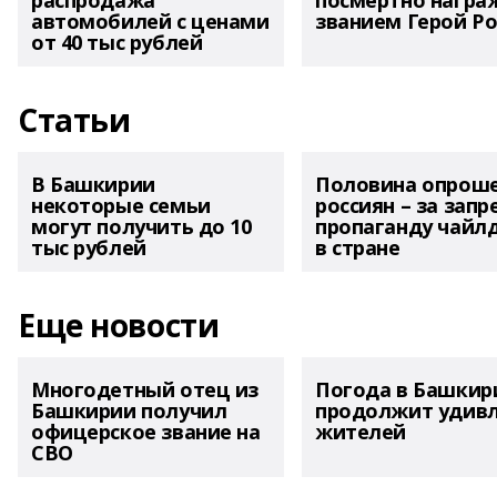
распродажа
посмертно награ
автомобилей с ценами
званием Герой Ро
от 40 тыс рублей
Статьи
В Башкирии
Половина опрош
некоторые семьи
россиян – за запр
могут получить до 10
пропаганду чайл
тыс рублей
в стране
Еще новости
Многодетный отец из
Погода в Башкир
Башкирии получил
продолжит удив
офицерское звание на
жителей
СВО