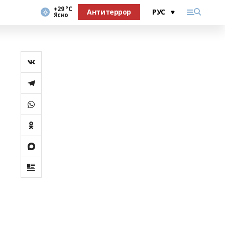
+29 °С
Антитеррор
Ясно