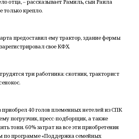
ло отца, – рассказывает Рамиль, сын Раила
е только крепло.
тарта предоставил ему трактор, здание фермы
ь зарегистрировал свое КФХ.
, трудятся три работника: скотник, тракторист
сенокос.
 приобрел 40 голов племенных нетелей из СПК
нему погрузчик, пресс-подборщик, а также
ть тонн. 60% затрат на все эти приобретения
м по программе «Поддержка семейных