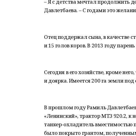
– Я с детства мечтал продолжить де
Давлетбаева. – С годами это желани
Отец поддержал сына, в качестве с
и 15 голов коров. В 2013 году парен
Сегодня в его хозяйстве, кроме него
и доярка. Имеется 200 га земли под 
В прошлом году Рамиль Давлетбаев
«Ленинский», трактор МТЗ 920.2, к 
танкер-охладитель вместимостью пя
было покрыто грантом, полученны