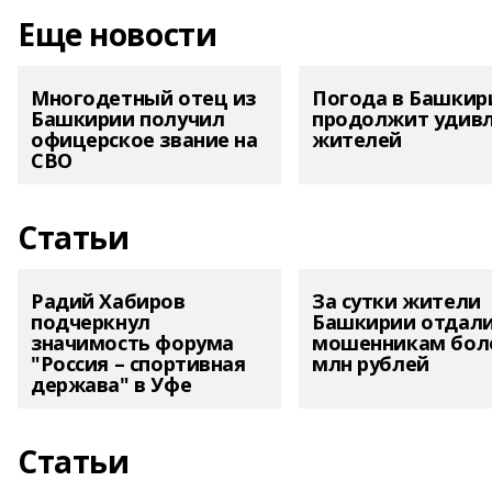
Еще новости
Многодетный отец из
Погода в Башкир
Башкирии получил
продолжит удив
офицерское звание на
жителей
СВО
Статьи
Радий Хабиров
За сутки жители
подчеркнул
Башкирии отдал
значимость форума
мошенникам боле
"Россия – спортивная
млн рублей
держава" в Уфе
Статьи