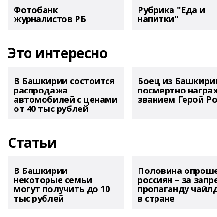
Фотобанк
Рубрика "Еда и
журналистов РБ
напитки"
Это интересно
В Башкирии состоится
Боец из Башкири
распродажа
посмертно награ
автомобилей с ценами
званием Герой Ро
от 40 тыс рублей
Статьи
В Башкирии
Половина опрош
некоторые семьи
россиян – за запр
могут получить до 10
пропаганду чайл
тыс рублей
в стране