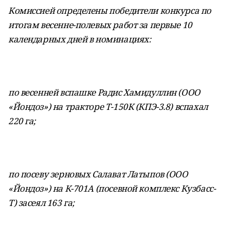
Комиссией определены победители конкурса по
итогам весенне-полевых работ за первые 10
календарных дней в номинациях:
по весенней вспашке Радис Хамидуллин (ООО
«Йондоз») на тракторе Т-150К (КПЭ-3.8) вспахал
220 га;
по посеву зерновых Салават Латыпов (ООО
«Йондоз») на К-701А (посевной комплекс Кузбасс-
Т) засеял 163 га;