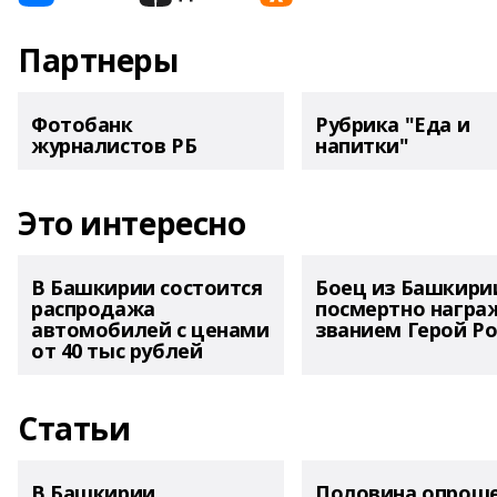
Партнеры
Фотобанк
Рубрика "Еда и
журналистов РБ
напитки"
Это интересно
В Башкирии состоится
Боец из Башкири
распродажа
посмертно награ
автомобилей с ценами
званием Герой Ро
от 40 тыс рублей
Статьи
В Башкирии
Половина опрош