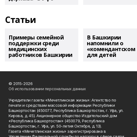
Статьи
Примеры семейной
В Башкирии
поддержки среди
напомнили о
медицинских
«комендантском 
работников Башкирии
для детей
© 2015-2026
Об использовании персональных данных
Учредители газеты «Мечетлинская жизнь»: Агентство по
печати и средствам массовой информации Республики
Башкортостан (450077, Республика Башкортостан, г. Уфа, ул.
Кирова, д. 45). Акционерное общество Издательский дом
«Республика Башкортостан» (450079, Республика
Башкортостан, г. Уфа, ул. 50-летия Октября, д. 13).
Газета «Мечетлинская жизнь» зарегистрирована в
Управлении Федеральной службы по надзору в сфере связи,