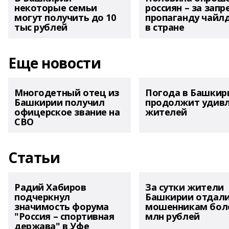
некоторые семьи
россиян – за запр
могут получить до 10
пропаганду чайл
тыс рублей
в стране
Еще новости
Многодетный отец из
Погода в Башкир
Башкирии получил
продолжит удив
офицерское звание на
жителей
СВО
Статьи
Радий Хабиров
За сутки жители
подчеркнул
Башкирии отдал
значимость форума
мошенникам боле
"Россия – спортивная
млн рублей
держава" в Уфе