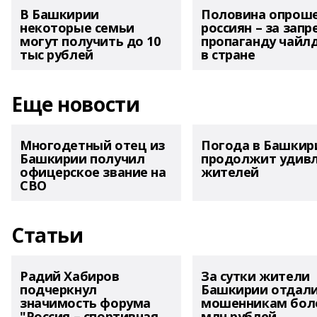
В Башкирии
Половина опрош
некоторые семьи
россиян – за запр
могут получить до 10
пропаганду чайл
тыс рублей
в стране
Еще новости
Многодетный отец из
Погода в Башкир
Башкирии получил
продолжит удив
офицерское звание на
жителей
СВО
Статьи
Радий Хабиров
За сутки жители
подчеркнул
Башкирии отдал
значимость форума
мошенникам боле
"Россия – спортивная
млн рублей