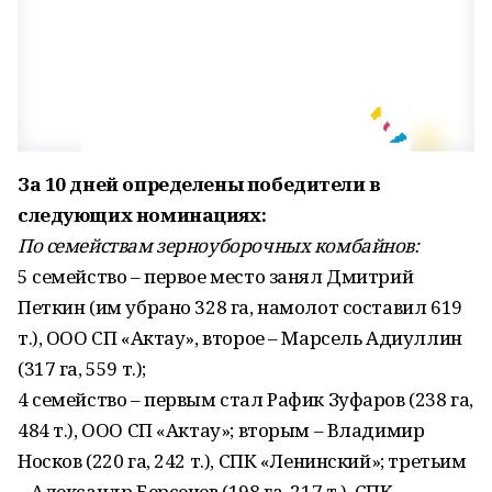
За 10 дней определены победители в
следующих номинациях:
По семействам зерноуборочных комбайнов:
5 семейство – первое место занял Дмитрий
Петкин (им убрано 328 га, намолот составил 619
т.), ООО СП «Актау», второе – Марсель Адиуллин
(317 га, 559 т.);
4 семейство – первым стал Рафик Зуфаров (238 га,
484 т.), ООО СП «Актау»; вторым – Владимир
Носков (220 га, 242 т.), СПК «Ленинский»; третьим
– Александр Берсенев (198 га, 217 т.), СПК