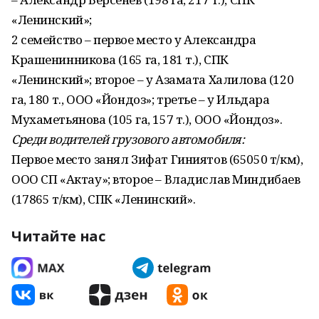
«Ленинский»;
2 семейство – первое место у Александра
Крашенинникова (165 га, 181 т.), СПК
«Ленинский»; второе – у Азамата Халилова (120
га, 180 т., ООО «Йондоз»; третье – у Ильдара
Мухаметьянова (105 га, 157 т.), ООО «Йондоз».
Среди водителей грузового автомобиля:
Первое место занял Зифат Гиниятов (65050 т/км),
ООО СП «Актау»; второе – Владислав Миндибаев
(17865 т/км), СПК «Ленинский».
Читайте нас