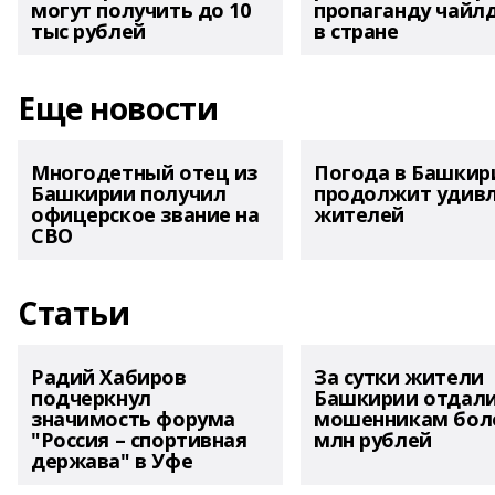
могут получить до 10
пропаганду чайл
тыс рублей
в стране
Еще новости
Многодетный отец из
Погода в Башкир
Башкирии получил
продолжит удив
офицерское звание на
жителей
СВО
Статьи
Радий Хабиров
За сутки жители
подчеркнул
Башкирии отдал
значимость форума
мошенникам боле
"Россия – спортивная
млн рублей
держава" в Уфе