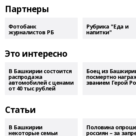
Партнеры
Фотобанк
Рубрика "Еда и
журналистов РБ
напитки"
Это интересно
В Башкирии состоится
Боец из Башкири
распродажа
посмертно награ
автомобилей с ценами
званием Герой Ро
от 40 тыс рублей
Статьи
В Башкирии
Половина опрош
некоторые семьи
россиян – за запр