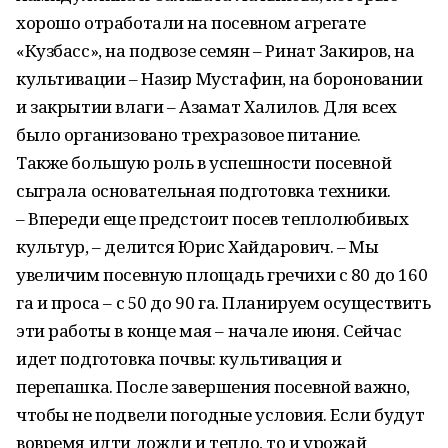
хорошо отработали на посевном агрегате
«Кузбасс», на подвозе семян – Ринат Закиров, на
культивации – Назир Мустафин, на бороновании
и закрытии влаги – Азамат Халилов. Для всех
было организовано трехразовое питание.
Также большую роль в успешности посевной
сыграла основательная подготовка техники.
– Впереди еще предстоит посев теплолюбивых
культур, – делится Юрис Хайдарович. – Мы
увеличим посевную площадь гречихи с 80 до 160
га и проса – с 50 до 90 га. Планируем осуществить
эти работы в конце мая – начале июня. Сейчас
идет подготовка почвы: культивация и
перепашка. После завершения посевной важно,
чтобы не подвели погодные условия. Если будут
вовремя идти дожди и тепло, то и урожай