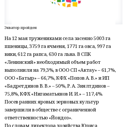
Экватор пройден
На 12 мая тружениками села засеяно 5003 га
пшеницы, 3759 га ячменя, 1771 га овса, 997 га
вики, 612 га рапса, 630 га льна. В СПК
«Ленинский» необходимый объем работ
выполнили на 79,3%, в ООО СП «Актау» – 61,7%,
ООО «Батыр» – 66,7%, КФХ «Попов А. В.» и ИП
«Бадретдинов В. В.» – 50%, Р. А. Зиялтдинов –
75,8%, КФХ «Нигаматьянов И. И.» – 117,4%.
Посев ранних яровых зерновых культур
завершили в обществе с ограниченной
ответственностью «Йондоз».
По словам директора хозяйства Юриса