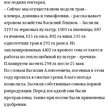
последних гектарах.
– Сейчас мы осуществляем подсев трав –
клевера, донника и тимофеевки, – рассказывает
агроном хозяйства Василий Лешков. – Засеяли
3197 га зерновых культур: 1003 га пшеницы, 687
га ячменя, 615 га овса, 892 га вики, 535 га
однолетних трав и 291 га рапса. Из
запланированных 4402 га ярового сева остаются
работы по теплолюбивой культуре – гречихе.
Планируем засеять 298 га после 25 мая.
По словам Василия Алексеевича, посевная в этом
году прошла в сжатые сроки, благо погода
позволяла. Засеяли собственные семена первой
репродукции. Перед посадкой они были
протравлены, также при посеве были применены
удобрения.