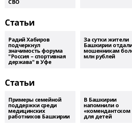
СВО
Статьи
Радий Хабиров
За сутки жители
подчеркнул
Башкирии отдал
значимость форума
мошенникам боле
"Россия – спортивная
млн рублей
держава" в Уфе
Статьи
Примеры семейной
В Башкирии
поддержки среди
напомнили о
медицинских
«комендантском 
работников Башкирии
для детей