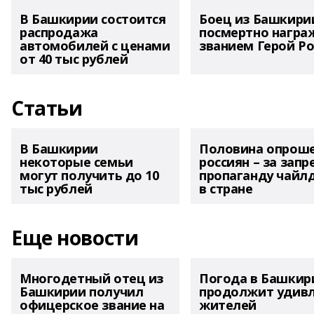
В Башкирии состоится
Боец из Башкири
распродажа
посмертно награ
автомобилей с ценами
званием Герой Ро
от 40 тыс рублей
Статьи
В Башкирии
Половина опрош
некоторые семьи
россиян – за запр
могут получить до 10
пропаганду чайл
тыс рублей
в стране
Еще новости
Многодетный отец из
Погода в Башкир
Башкирии получил
продолжит удив
офицерское звание на
жителей