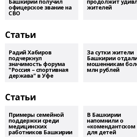
Башкирии получил
продолжит удив
офицерское звание на
жителей
СВО
Статьи
Радий Хабиров
За сутки жители
подчеркнул
Башкирии отдал
значимость форума
мошенникам боле
"Россия – спортивная
млн рублей
держава" в Уфе
Статьи
Примеры семейной
В Башкирии
поддержки среди
напомнили о
медицинских
«комендантском 
работников Башкирии
для детей