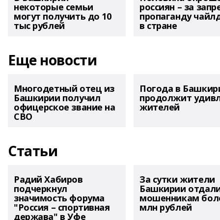
некоторые семьи
россиян – за запр
могут получить до 10
пропаганду чайл
тыс рублей
в стране
Еще новости
Многодетный отец из
Погода в Башкир
Башкирии получил
продолжит удив
офицерское звание на
жителей
СВО
Статьи
Радий Хабиров
За сутки жители
подчеркнул
Башкирии отдал
значимость форума
мошенникам боле
"Россия – спортивная
млн рублей
держава" в Уфе