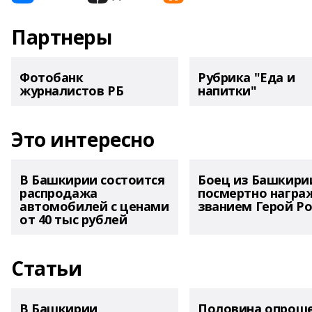
Партнеры
Фотобанк
Рубрика "Еда и
журналистов РБ
напитки"
Это интересно
В Башкирии состоится
Боец из Башкири
распродажа
посмертно награ
автомобилей с ценами
званием Герой Ро
от 40 тыс рублей
Статьи
В Башкирии
Половина опрош