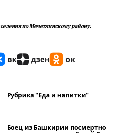
аселения по Мечетлинскому району.
Рубрика "Еда и напитки"
Боец из Башкирии посмертно