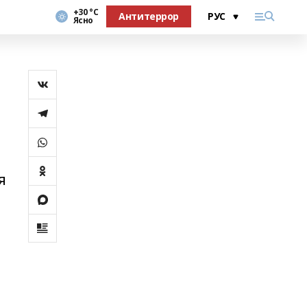
+30 °С
Антитеррор
Ясно
я