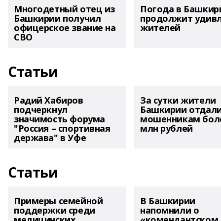
Многодетный отец из
Погода в Башкир
Башкирии получил
продолжит удив
офицерское звание на
жителей
СВО
Статьи
Радий Хабиров
За сутки жители
подчеркнул
Башкирии отдал
значимость форума
мошенникам боле
"Россия – спортивная
млн рублей
держава" в Уфе
Статьи
Примеры семейной
В Башкирии
поддержки среди
напомнили о
медицинских
«комендантском 