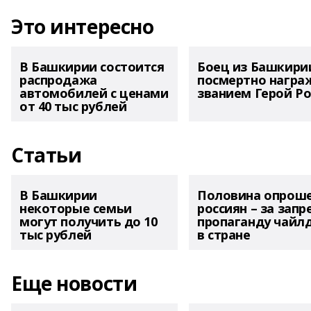
Это интересно
В Башкирии состоится
Боец из Башкири
распродажа
посмертно награ
автомобилей с ценами
званием Герой Ро
от 40 тыс рублей
Статьи
В Башкирии
Половина опрош
некоторые семьи
россиян – за запр
могут получить до 10
пропаганду чайл
тыс рублей
в стране
Еще новости