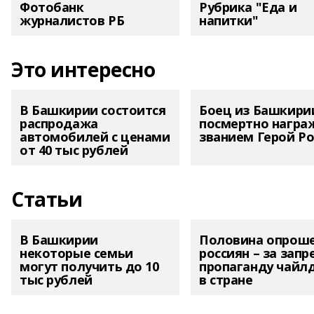
Фотобанк
Рубрика "Еда и
журналистов РБ
напитки"
Это интересно
В Башкирии состоится
Боец из Башкири
распродажа
посмертно награ
автомобилей с ценами
званием Герой Ро
от 40 тыс рублей
Статьи
В Башкирии
Половина опрош
некоторые семьи
россиян – за запр
могут получить до 10
пропаганду чайл
тыс рублей
в стране