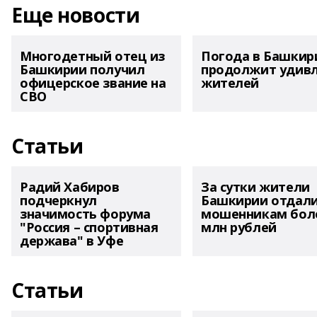
Еще новости
Многодетный отец из
Погода в Башкир
Башкирии получил
продолжит удив
офицерское звание на
жителей
СВО
Статьи
Радий Хабиров
За сутки жители
подчеркнул
Башкирии отдал
значимость форума
мошенникам боле
"Россия – спортивная
млн рублей
держава" в Уфе
Статьи