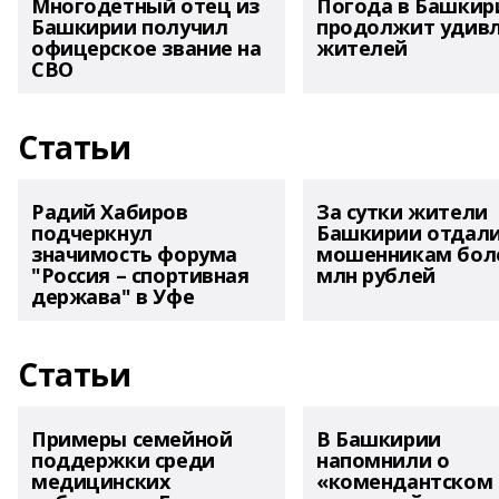
Многодетный отец из
Погода в Башкир
Башкирии получил
продолжит удив
офицерское звание на
жителей
СВО
Статьи
Радий Хабиров
За сутки жители
подчеркнул
Башкирии отдал
значимость форума
мошенникам боле
"Россия – спортивная
млн рублей
держава" в Уфе
Статьи
Примеры семейной
В Башкирии
поддержки среди
напомнили о
медицинских
«комендантском 