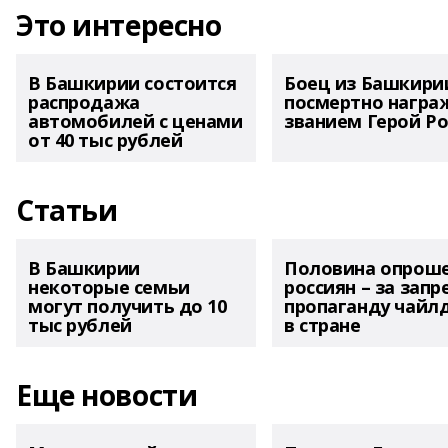
Это интересно
В Башкирии состоится
Боец из Башкири
распродажа
посмертно награ
автомобилей с ценами
званием Герой Ро
от 40 тыс рублей
Статьи
В Башкирии
Половина опрош
некоторые семьи
россиян – за запр
могут получить до 10
пропаганду чайл
тыс рублей
в стране
Еще новости