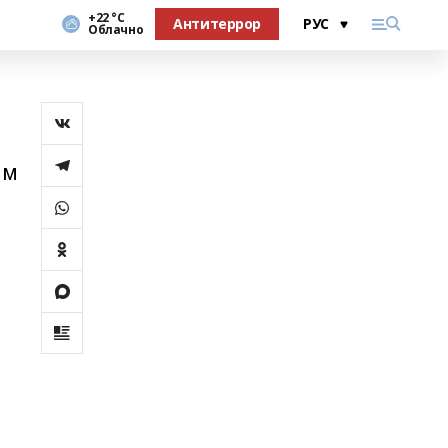
+22 °С
Антитеррор
Облачно
мм