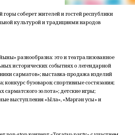
й горы соберет жителей и гостей республики
льной культурой и традициями народов
ыны» разнообразна: это и театрализованное
льных исторических событиях о легендарной
ники сарматов»; выставка-продажа изделий
; конкурс бузоваров; спортивные состязания;
х сарматского золота»; детские игры;
ые выступления «Ылаҡ», «Мәргән уҡсы» и
т non-stop концерт «Toratau-party» с участием