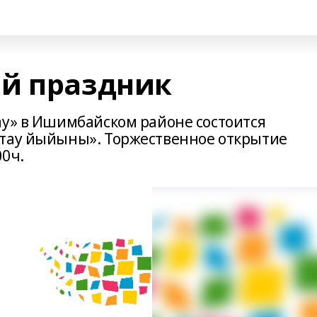
й праздник
ау» в Ишимбайском районе состоится
атау йыйыны». Торжественное открытие
00ч.