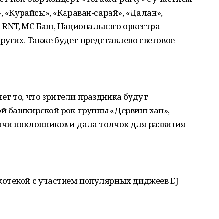
, «Курайсы», «Караван-сарай», «Далан»,
й RNT, МС Баш, Национального оркестра
угих. Также будет представлено световое
т то, что зрители праздника будут
й башкирской рок-группы «Дервиш хан»,
ячи поклонников и дала толчок для развития
отекой с участием популярных диджеев DJ