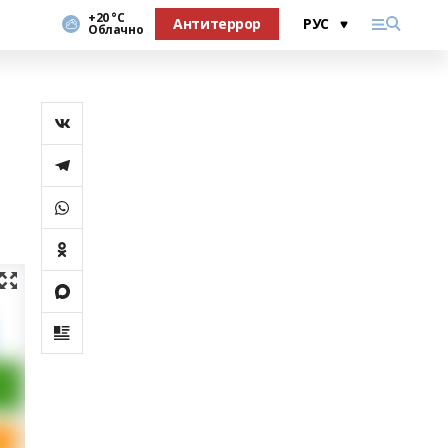
+20 °С
Антитеррор
Облачно