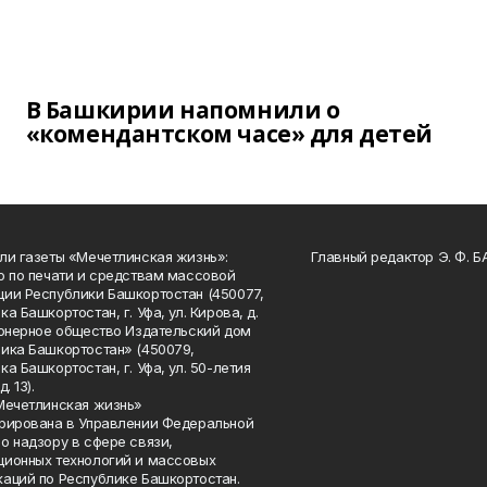
В Башкирии напомнили о
«комендантском часе» для детей
ли газеты «Мечетлинская жизнь»:
Главный редактор Э. Ф. 
о по печати и средствам массовой
ии Республики Башкортостан (450077,
а Башкортостан, г. Уфа, ул. Кирова, д.
ионерное общество Издательский дом
ика Башкортостан» (450079,
а Башкортостан, г. Уфа, ул. 50-летия
. 13).
Мечетлинская жизнь»
рирована в Управлении Федеральной
о надзору в сфере связи,
ионных технологий и массовых
аций по Республике Башкортостан.