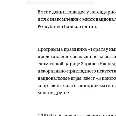
В этот день площадка у легендарно
для ознакомления с многонациона
Республики Башкортостан.
Программа праздника «Торатау йый
представление, основанное на реа
сарматской царице Зарине «Наслед
декоративно-прикладного искусства
национальные игры; квест «В поиска
спортивные состязания; показательн
многое другое.
С 19.00 всех присутствующих ожидае