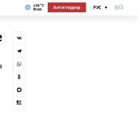
+26 °С
Антитеррор
Ясно
е
а