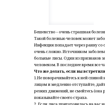
Бешенство – очень страшная болезн
Такой болезнью человек может забол
Инфекция попадает через ранку со 
очень сложно. Источником заболева
больные лисы. Один из признаков за
человеком. В последнее время все 
Что же делать, если вы встретили
1.Не поворачивайтесь к ней спиной и
лицом и медленно отступайте, дайт
резких движений, не смейтесь (она р
показывайте своего страха.
2. Если лиса приготовилась на вас 