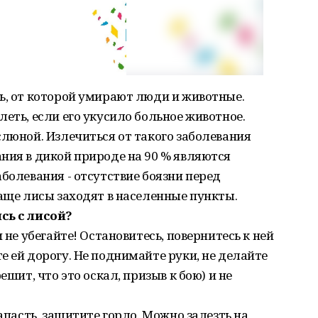
ь, от которой умирают люди и животные.
еть, если его укусило больное животное.
слюной. Излечиться от такого заболевания
ния в дикой природе на 90 % являются
болевания - отсутствие боязни перед
чаще лисы заходят в населенные пункты.
сь с лисой?
 не убегайте! Остановитесь, повернитесь к ней
е ей дорогу. Не поднимайте руки, не делайте
ешит, что это оскал, призыв к бою) и не
напасть, защитите горло. Можно залезть на