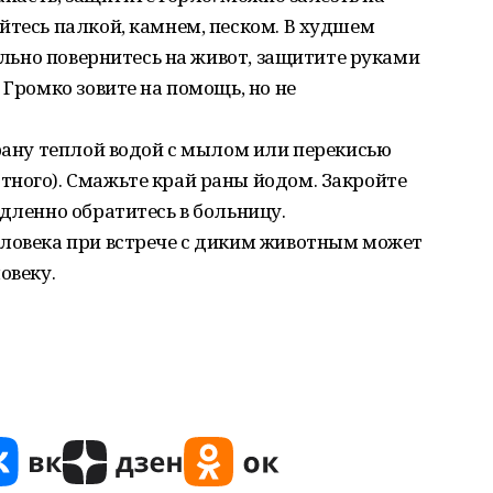
йтесь палкой, камнем, песком. В худшем
тельно повернитесь на живот, защитите руками
 Громко зовите на помощь, но не
 рану теплой водой с мылом или перекисью
тного). Смажьте край раны йодом. Закройте
едленно обратитесь в больницу.
еловека при встрече с диким животным может
овеку.