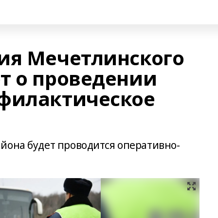
ия Мечетлинского
т о проведении
офилактическое
йона будет проводится оперативно-