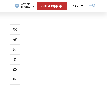
+26 °С
Антитеррор
Облачно