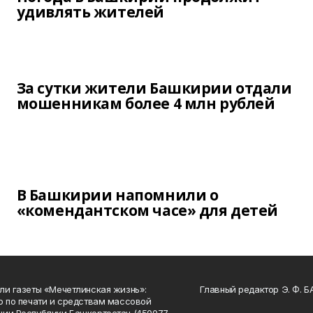
удивлять жителей
За сутки жители Башкирии отдали
мошенникам более 4 млн рублей
В Башкирии напомнили о
«комендантском часе» для детей
ли газеты «Мечетлинская жизнь»:
Главный редактор Э. Ф. 
о по печати и средствам массовой