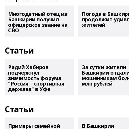
Многодетный отец из
Погода в Башкир
Башкирии получил
продолжит удив
офицерское звание на
жителей
СВО
Статьи
Радий Хабиров
За сутки жители
подчеркнул
Башкирии отдал
значимость форума
мошенникам боле
"Россия – спортивная
млн рублей
держава" в Уфе
Статьи
Примеры семейной
В Башкирии