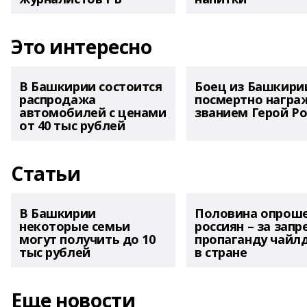
Это интересно
В Башкирии состоится
Боец из Башкири
распродажа
посмертно награ
автомобилей с ценами
званием Герой Ро
от 40 тыс рублей
Статьи
В Башкирии
Половина опрош
некоторые семьи
россиян – за запр
могут получить до 10
пропаганду чайл
тыс рублей
в стране
Еще новости