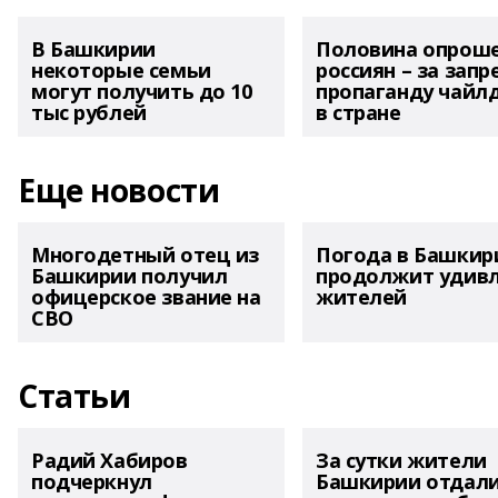
В Башкирии
Половина опрош
некоторые семьи
россиян – за запр
могут получить до 10
пропаганду чайл
тыс рублей
в стране
Еще новости
Многодетный отец из
Погода в Башкир
Башкирии получил
продолжит удив
офицерское звание на
жителей
СВО
Статьи
Радий Хабиров
За сутки жители
подчеркнул
Башкирии отдал