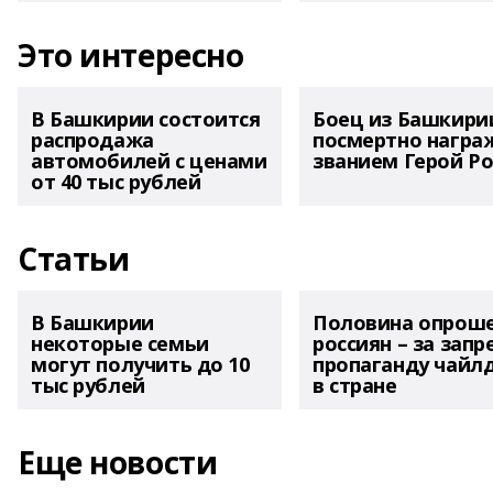
Это интересно
В Башкирии состоится
Боец из Башкири
распродажа
посмертно награ
автомобилей с ценами
званием Герой Ро
от 40 тыс рублей
Статьи
В Башкирии
Половина опрош
некоторые семьи
россиян – за запр
могут получить до 10
пропаганду чайл
тыс рублей
в стране
Еще новости