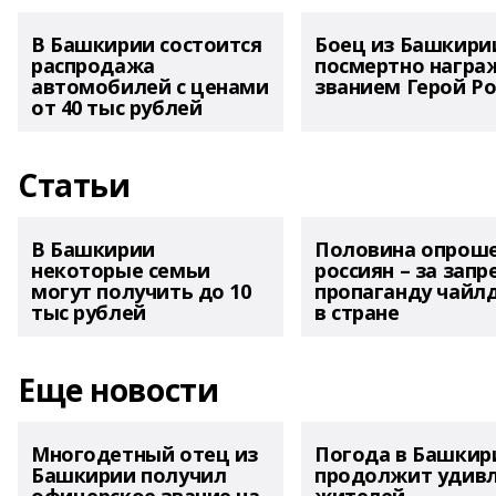
В Башкирии состоится
Боец из Башкири
распродажа
посмертно награ
автомобилей с ценами
званием Герой Ро
от 40 тыс рублей
Статьи
В Башкирии
Половина опрош
некоторые семьи
россиян – за запр
могут получить до 10
пропаганду чайл
тыс рублей
в стране
Еще новости
Многодетный отец из
Погода в Башкир
Башкирии получил
продолжит удив