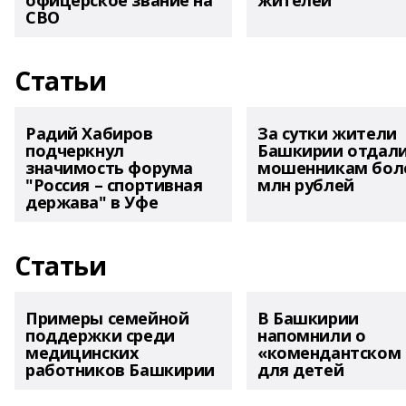
офицерское звание на
жителей
СВО
Статьи
Радий Хабиров
За сутки жители
подчеркнул
Башкирии отдал
значимость форума
мошенникам боле
"Россия – спортивная
млн рублей
держава" в Уфе
Статьи
Примеры семейной
В Башкирии
поддержки среди
напомнили о
медицинских
«комендантском 
работников Башкирии
для детей