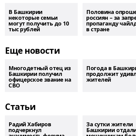
В Башкирии
Половина опрош
некоторые семьи
россиян – за запр
могут получить до 10
пропаганду чайл
тыс рублей
в стране
Еще новости
Многодетный отец из
Погода в Башкир
Башкирии получил
продолжит удив
офицерское звание на
жителей
СВО
Статьи
Радий Хабиров
За сутки жители
подчеркнул
Башкирии отдал
значимость форума
мошенникам боле