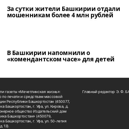
За сутки жители Башкирии отдали
мошенникам более 4 млн рублей
В Башкирии напомнили о
«комендантском часе» для детей
ли газеты «Мечетлинская жизнь»:
Главный редактор Э. Ф. 
о по печати и средствам массовой
ии Республики Башкортостан (450077,
а Башкортостан, г. Уфа, ул. Кирова, д.
ионерное общество Издательский дом
ика Башкортостан» (450079,
а Башкортостан, г. Уфа, ул. 50-летия
. 13).