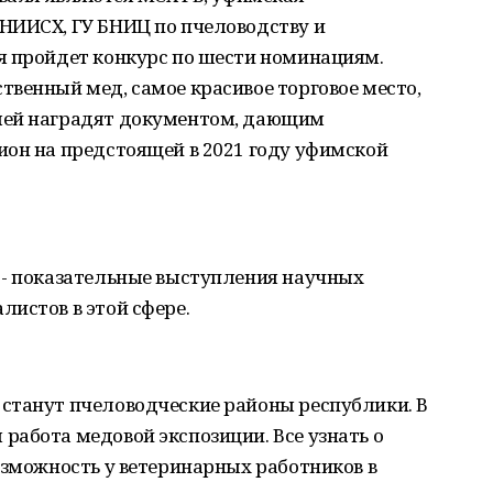
НИИСХ, ГУ БНИЦ по пчеловодству и
я пройдет конкурс по шести номинациям.
венный мед, самое красивое торговое место,
лей наградят документом, дающим
ион на предстоящей в 2021 году уфимской
 - показательные выступления научных
истов в этой сфере.
станут пчеловодческие районы республики. В
абота медовой экспозиции. Все узнать о
озможность у ветеринарных работников в