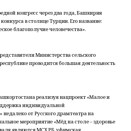
едной конгресс через два года, Башкирия
 конкурса в столице Турции. Его название:
еское благополучие человечества».
 представители Министерства сельского
 республике проводится большая деятельность
Башкортостана реализуя нацпроект «Малое и
оддержка индивидуальной
недалеко от Русского драмтеатра на
альное мероприятие «Мёд на столе – здоровье
иваля являются МСХ РБ, уфимская