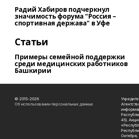
Радий Хабиров подчеркнул
значимость форума "Россия –
спортивная держава" в Уфе
Статьи
Примеры семейной поддержки
среди медицинских работников
Башкирии
© 2015-2026
Учредите
Об использовании персональных данных
Агентств
информац
Республик
45). Акц
«Республ
Республик
Октября, д