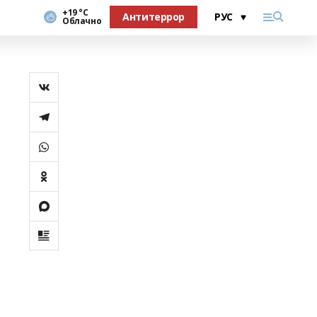
+19 °С
Антитеррор
Облачно