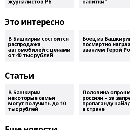
журналистов РБ
напитки"
Это интересно
В Башкирии состоится
Боец из Башкири
распродажа
посмертно награ
автомобилей с ценами
званием Герой Ро
от 40 тыс рублей
Статьи
В Башкирии
Половина опрош
некоторые семьи
россиян – за запр
могут получить до 10
пропаганду чайл
тыс рублей
в стране
Еще новости