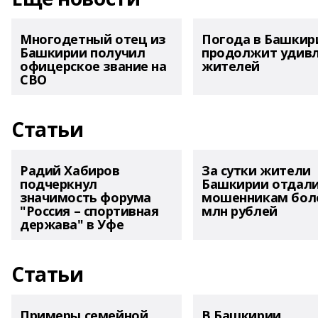
Многодетный отец из
Погода в Башкир
Башкирии получил
продолжит удив
офицерское звание на
жителей
СВО
Статьи
Радий Хабиров
За сутки жители
подчеркнул
Башкирии отдал
значимость форума
мошенникам боле
"Россия – спортивная
млн рублей
держава" в Уфе
Статьи
Примеры семейной
В Башкирии