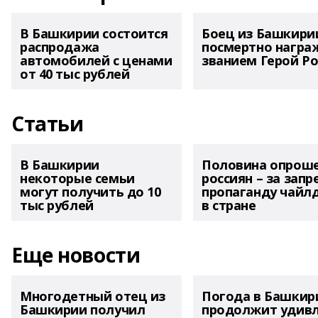
В Башкирии состоится
Боец из Башкири
распродажа
посмертно награ
автомобилей с ценами
званием Герой Ро
от 40 тыс рублей
Статьи
В Башкирии
Половина опрош
некоторые семьи
россиян – за запр
могут получить до 10
пропаганду чайл
тыс рублей
в стране
Еще новости
Многодетный отец из
Погода в Башкир
Башкирии получил
продолжит удив