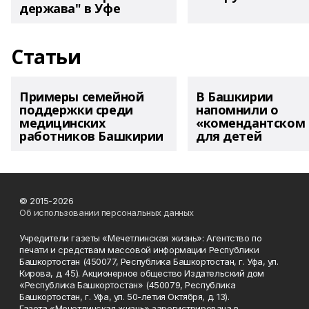
держава" в Уфе
Статьи
Примеры семейной
В Башкирии
поддержки среди
напомнили о
медицинских
«комендантском 
работников Башкирии
для детей
© 2015-2026
Об использовании персональных данных
Учредители газеты «Мечетлинская жизнь»: Агентство по
печати и средствам массовой информации Республики
Башкортостан (450077, Республика Башкортостан, г. Уфа, ул.
Кирова, д. 45). Акционерное общество Издательский дом
«Республика Башкортостан» (450079, Республика
Башкортостан, г. Уфа, ул. 50-летия Октября, д. 13).
Газета «Мечетлинская жизнь» зарегистрирована в