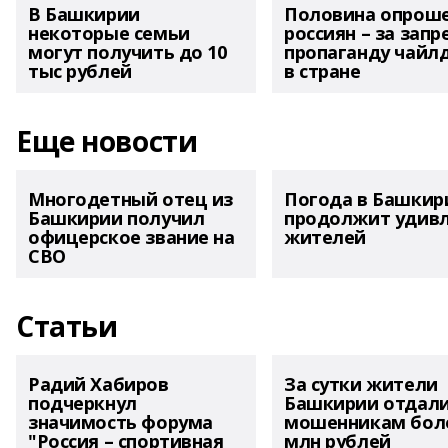
В Башкирии
Половина опрош
некоторые семьи
россиян – за запр
могут получить до 10
пропаганду чайл
тыс рублей
в стране
Еще новости
Многодетный отец из
Погода в Башкир
Башкирии получил
продолжит удив
офицерское звание на
жителей
СВО
Статьи
Радий Хабиров
За сутки жители
подчеркнул
Башкирии отдал
значимость форума
мошенникам боле
"Россия – спортивная
млн рублей