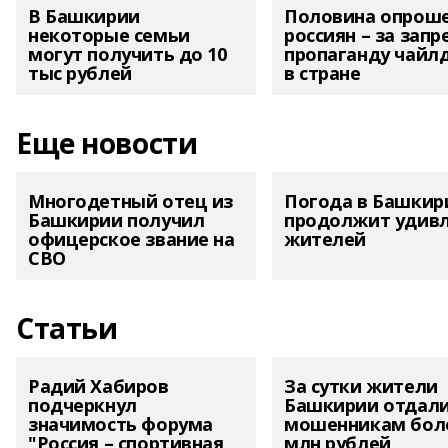
В Башкирии
Половина опрош
некоторые семьи
россиян – за запр
могут получить до 10
пропаганду чайл
тыс рублей
в стране
Еще новости
Многодетный отец из
Погода в Башкир
Башкирии получил
продолжит удив
офицерское звание на
жителей
СВО
Статьи
Радий Хабиров
За сутки жители
подчеркнул
Башкирии отдал
значимость форума
мошенникам боле
"Россия – спортивная
млн рублей