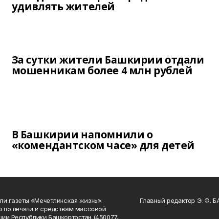
удивлять жителей
За сутки жители Башкирии отдали
мошенникам более 4 млн рублей
В Башкирии напомнили о
«комендантском часе» для детей
ли газеты «Мечетлинская жизнь»:
Главный редактор Э. Ф. 
о по печати и средствам массовой
ии Республики Башкортостан (450077,