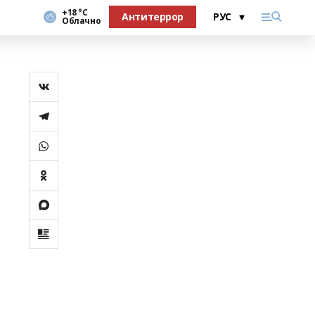
+18 °С
Антитеррор
Облачно