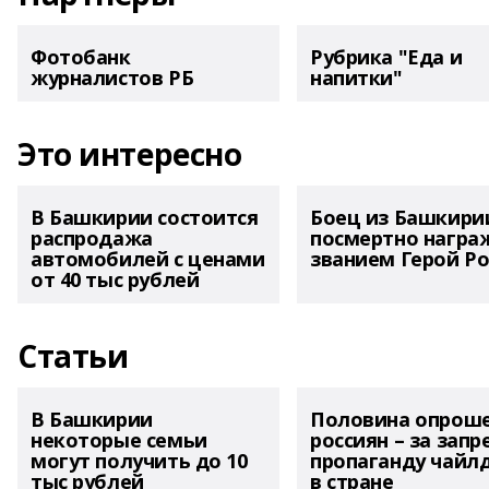
Фотобанк
Рубрика "Еда и
журналистов РБ
напитки"
Это интересно
В Башкирии состоится
Боец из Башкири
распродажа
посмертно награ
автомобилей с ценами
званием Герой Ро
от 40 тыс рублей
Статьи
В Башкирии
Половина опрош
некоторые семьи
россиян – за запр
могут получить до 10
пропаганду чайл
тыс рублей
в стране