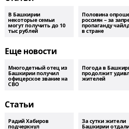
В Башкирии
Половина опрош
некоторые семьи
россиян – за запр
могут получить до 10
пропаганду чайл
тыс рублей
в стране
Еще новости
Многодетный отец из
Погода в Башкир
Башкирии получил
продолжит удив
офицерское звание на
жителей
СВО
Статьи
Радий Хабиров
За сутки жители
подчеркнул
Башкирии отдал