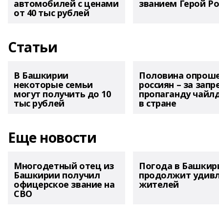
автомобилей с ценами
званием Герой Ро
от 40 тыс рублей
Статьи
В Башкирии
Половина опрош
некоторые семьи
россиян – за запр
могут получить до 10
пропаганду чайл
тыс рублей
в стране
Еще новости
Многодетный отец из
Погода в Башкир
Башкирии получил
продолжит удив
офицерское звание на
жителей
СВО