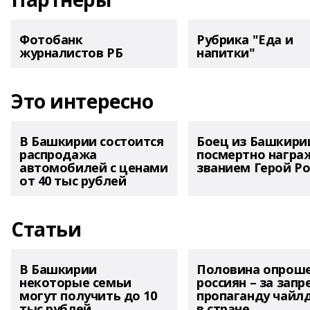
Фотобанк
Рубрика "Еда и
журналистов РБ
напитки"
Это интересно
В Башкирии состоится
Боец из Башкири
распродажа
посмертно награ
автомобилей с ценами
званием Герой Ро
от 40 тыс рублей
Статьи
В Башкирии
Половина опрош
некоторые семьи
россиян – за запр
могут получить до 10
пропаганду чайл
тыс рублей
в стране