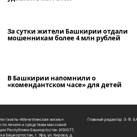
За сутки жители Башкирии отдали
мошенникам более 4 млн рублей
В Башкирии напомнили о
«комендантском часе» для детей
ли газеты «Мечетлинская жизнь»:
Главный редактор Э. Ф. 
о по печати и средствам массовой
ии Республики Башкортостан (450077,
а Башкортостан, г. Уфа, ул. Кирова, д.