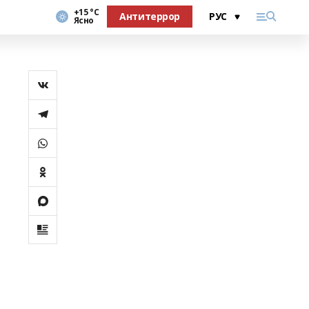
+15 °С
Антитеррор
Ясно