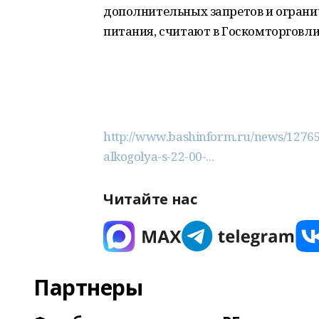
дополнительных запретов и огран
питания, считают в Госкомторговл
http://www.bashinform.ru/news/12765
alkogolya-s-22-00-...
Читайте нас
Партнеры