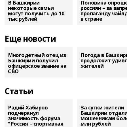
В Башкирии
Половина опрош
некоторые семьи
россиян – за запр
могут получить до 10
пропаганду чайл
тыс рублей
в стране
Еще новости
Многодетный отец из
Погода в Башкир
Башкирии получил
продолжит удив
офицерское звание на
жителей
СВО
Статьи
Радий Хабиров
За сутки жители
подчеркнул
Башкирии отдал
значимость форума
мошенникам боле
"Россия – спортивная
млн рублей