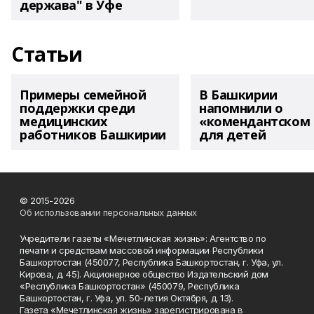
держава" в Уфе
Статьи
Примеры семейной
В Башкирии
поддержки среди
напомнили о
медицинских
«комендантском 
работников Башкирии
для детей
© 2015-2026
Об использовании персональных данных
Учредители газеты «Мечетлинская жизнь»: Агентство по
печати и средствам массовой информации Республики
Башкортостан (450077, Республика Башкортостан, г. Уфа, ул.
Кирова, д. 45). Акционерное общество Издательский дом
«Республика Башкортостан» (450079, Республика
Башкортостан, г. Уфа, ул. 50-летия Октября, д. 13).
Газета «Мечетлинская жизнь» зарегистрирована в