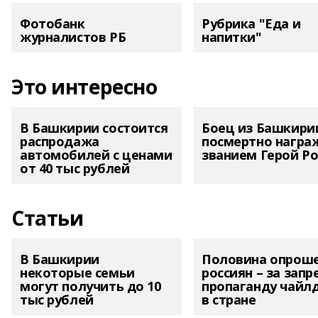
Фотобанк
Рубрика "Еда и
журналистов РБ
напитки"
Это интересно
В Башкирии состоится
Боец из Башкири
распродажа
посмертно награ
автомобилей с ценами
званием Герой Ро
от 40 тыс рублей
Статьи
В Башкирии
Половина опрош
некоторые семьи
россиян – за запр
могут получить до 10
пропаганду чайл
тыс рублей
в стране