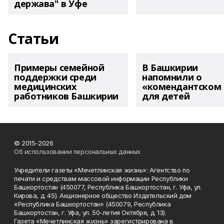
держава" в Уфе
Статьи
Примеры семейной
В Башкирии
поддержки среди
напомнили о
медицинских
«комендантском 
работников Башкирии
для детей
© 2015-2026
Об использовании персональных данных
Учредители газеты «Мечетлинская жизнь»: Агентство по
печати и средствам массовой информации Республики
Башкортостан (450077, Республика Башкортостан, г. Уфа, ул.
Кирова, д. 45). Акционерное общество Издательский дом
«Республика Башкортостан» (450079, Республика
Башкортостан, г. Уфа, ул. 50-летия Октября, д. 13).
Газета «Мечетлинская жизнь» зарегистрирована в