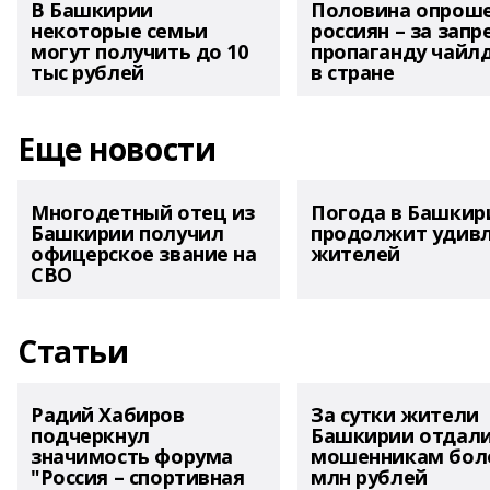
В Башкирии
Половина опрош
некоторые семьи
россиян – за запр
могут получить до 10
пропаганду чайл
тыс рублей
в стране
Еще новости
Многодетный отец из
Погода в Башкир
Башкирии получил
продолжит удив
офицерское звание на
жителей
СВО
Статьи
Радий Хабиров
За сутки жители
подчеркнул
Башкирии отдал
значимость форума
мошенникам боле
"Россия – спортивная
млн рублей