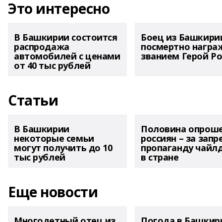
Это интересно
В Башкирии состоится
Боец из Башкири
распродажа
посмертно награ
автомобилей с ценами
званием Герой Ро
от 40 тыс рублей
Статьи
В Башкирии
Половина опрош
некоторые семьи
россиян – за запр
могут получить до 10
пропаганду чайл
тыс рублей
в стране
Еще новости
Многодетный отец из
Погода в Башкир