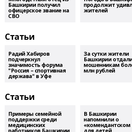
Башкирии получил
продолжит удив
офицерское звание на
жителей
СВО
Статьи
Радий Хабиров
За сутки жители
подчеркнул
Башкирии отдал
значимость форума
мошенникам боле
"Россия – спортивная
млн рублей
держава" в Уфе
Статьи
Примеры семейной
В Башкирии
поддержки среди
напомнили о
медицинских
«комендантском 
работников Башкирии
для детей