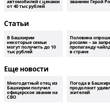
автомобилей с ценами
званием Герой Ро
от 40 тыс рублей
Статьи
В Башкирии
Половина опрош
некоторые семьи
россиян – за запр
могут получить до 10
пропаганду чайл
тыс рублей
в стране
Еще новости
Многодетный отец из
Погода в Башкир
Башкирии получил
продолжит удив
офицерское звание на
жителей
СВО