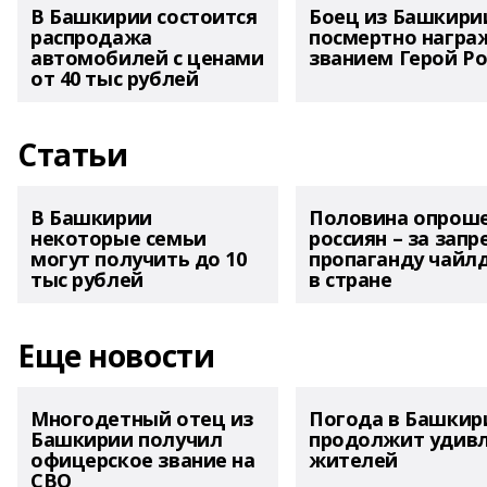
В Башкирии состоится
Боец из Башкири
распродажа
посмертно награ
автомобилей с ценами
званием Герой Ро
от 40 тыс рублей
Статьи
В Башкирии
Половина опрош
некоторые семьи
россиян – за запр
могут получить до 10
пропаганду чайл
тыс рублей
в стране
Еще новости
Многодетный отец из
Погода в Башкир
Башкирии получил
продолжит удив
офицерское звание на
жителей
СВО