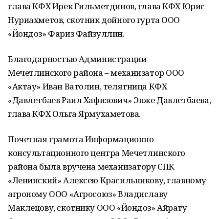
глава КФХ Ирек Гильметдинов, глава КФХ Юрис
Нуриахметов, скотник дойного гурта ООО
«Йондоз» Фариз Файзуллин.
Благодарностью Администрации
Мечетлинского района – механизатор ООО
«Актау» Иван Ватолин, телятница КФХ
«Давлетбаев Раил Хафизович» Энже Давлетбаева,
глава КФХ Ольга Ярмухаметова.
Почетная грамота Информационно-
консультационного центра Мечетлинского
района была вручена механизатору СПК
«Ленинский» Алексею Красильникову, главному
агроному ООО «Агросоюз» Владиславу
Маклецову, скотнику ООО «Йондоз» Айрату