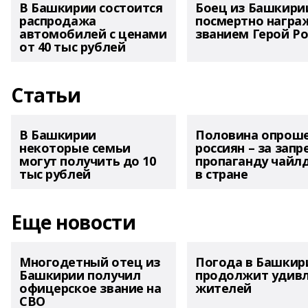
В Башкирии состоится
Боец из Башкири
распродажа
посмертно награ
автомобилей с ценами
званием Герой Ро
от 40 тыс рублей
Статьи
В Башкирии
Половина опрош
некоторые семьи
россиян – за запр
могут получить до 10
пропаганду чайл
тыс рублей
в стране
Еще новости
Многодетный отец из
Погода в Башкир
Башкирии получил
продолжит удив
офицерское звание на
жителей
СВО