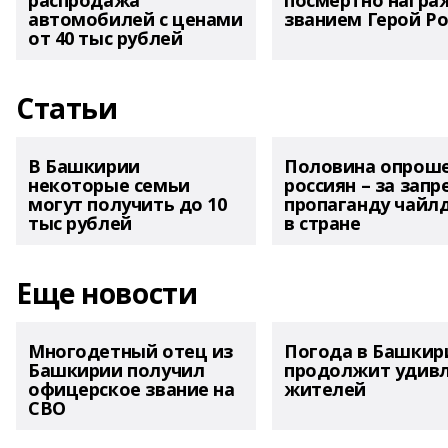
распродажа
посмертно награ
автомобилей с ценами
званием Герой Ро
от 40 тыс рублей
Статьи
В Башкирии
Половина опрош
некоторые семьи
россиян – за запр
могут получить до 10
пропаганду чайл
тыс рублей
в стране
Еще новости
Многодетный отец из
Погода в Башкир
Башкирии получил
продолжит удив
офицерское звание на
жителей
СВО